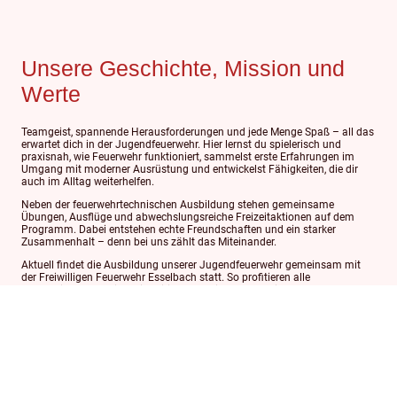
Unsere Geschichte, Mission und
Werte
Teamgeist, spannende Herausforderungen und jede Menge Spaß – all das
erwartet dich in der Jugendfeuerwehr. Hier lernst du spielerisch und
praxisnah, wie Feuerwehr funktioniert, sammelst erste Erfahrungen im
Umgang mit moderner Ausrüstung und entwickelst Fähigkeiten, die dir
auch im Alltag weiterhelfen.
Neben der feuerwehrtechnischen Ausbildung stehen gemeinsame
Übungen, Ausflüge und abwechslungsreiche Freizeitaktionen auf dem
Programm. Dabei entstehen echte Freundschaften und ein starker
Zusammenhalt – denn bei uns zählt das Miteinander.
Aktuell findet die Ausbildung unserer Jugendfeuerwehr gemeinsam mit
der Freiwilligen Feuerwehr Esselbach statt. So profitieren alle
Jugendlichen von einer vielseitigen Ausbildung und einer starken
Gemeinschaft.
Du bist mindestens 12 Jahre alt und hast Lust auf ein außergewöhnliches
Hobby? Dann komm einfach vorbei und lerne uns kennen – wir freuen uns
auf dich!
Jetzt Mitmachen